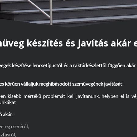
üveg készítés és javítás akár e
egek készítése lencsetípustól és a raktárkészlettől függően akár
ljes körűen vállaljuk meghibásodott szemüvegének javítását!
n kisebb mértékű problémát kell javítanunk, helyben el is vé
unkákat.
ó akár:
ereg cseréről,
ztásról,