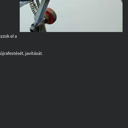
zzük el a
rafestését, javítását.