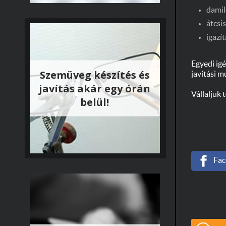
damil
átcsis
igazít
Egyedi ig
Szemüveg készítés és
javítási m
javítás akár egy órán
Vállaljuk
belül!
Fac