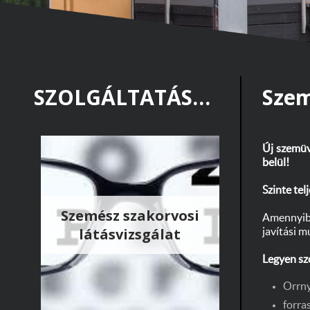
SZOLGÁLTATÁSOK
Szem
Új szemüv
belül!
Szinte te
Szemész szakorvosi
Amennyibe
látásvizsgálat
javítási m
Legyen sz
Orrny
forras