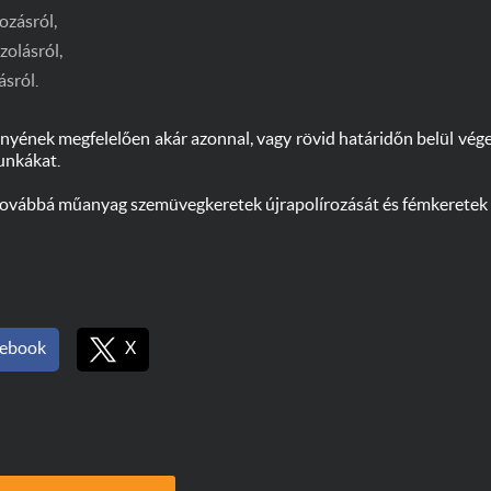
ozásról,
zolásról,
ásról.
ényének megfelelően akár azonnal, vagy rövid határidőn belül vége
unkákat.
 továbbá műanyag szemüvegkeretek újrapolírozását és fémkeretek új
ebook
X