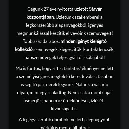
Cégünk 27 éve nyitotta üzletét
Sárvár
központjában
. Üzletünk szakemberei a
legkorszerűbb alapanyagokból, igényes
megmunkálással készítik el vevőink szemüvegeit!
Több száz darabos,
minden igényt kielégítő
kollekció
szemüvegek, kiegészítők, kontaktlencsék,
napszemüvegek teljes gyártói skálájából!
Ma is fontos, hogy a 'tisztánlátás' élménye mellett
a személyiségnek megfelelő keret kiválasztásában
is segítő partnerek legyünk. Nálunk a vásárló
olyan, mint egy családtag. Nem csak a dioptriáját
ismerjük, hanem az érdeklődését, ízlését,
kívánságait is.
A legegyszerűbb darabok mellett a legnagyobb
márkák is megtalálhatóak