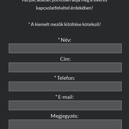
Kérjük, adatait pontosan adja meg a sikeres
kapcsolatfelvétel érdekében!
* A kiemelt mezők kitöltése kötelező!
* Név:
Cím:
* Telefon:
* E-mail:
Megjegyzés: