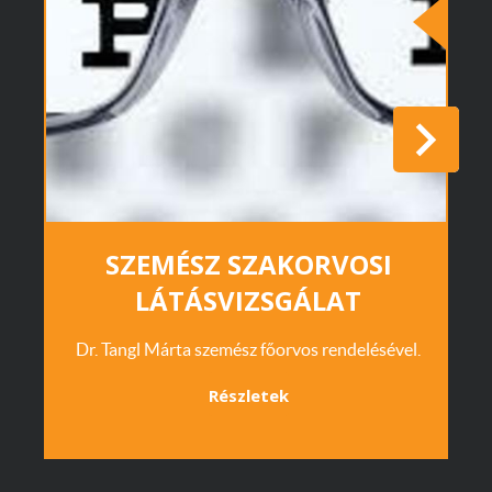
SZEMÉSZ SZAKORVOSI
LÁTÁSVIZSGÁLAT
Dr. Tangl Márta szemész főorvos rendelésével.
Részletek