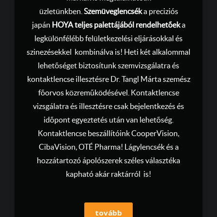
üzletünkben.
Szemüveglencsék
a preciziós
japán
HOYA teljes palettájából rendelhetőek
a
legkülönfélébb felületkezelési eljárásokkal és
szinezésekkel kombinálva is! Heti két alkalommal
lehetőséget biztosítunk szemvizsgálatra és
kontaktlencse illesztésre Dr. Tangl Márta szemész
főorvos közreműködésével. Kontaktlencse
vizsgálatra és illesztésre csak bejelentkezés és
időpont egyeztetés után van lehetőség.
Kontaktlencse beszállítóink CooperVision,
CibaVision, OTÉ Pharma! Lágylencsék és a
hozzátartozó ápolószerek széles választéka
kapható akár raktárról is!
tovább