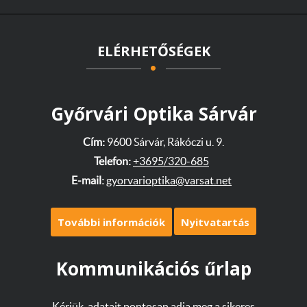
ELÉRHETŐSÉGEK
Győrvári Optika Sárvár
Cím:
9600 Sárvár, Rákóczi u. 9.
Telefon:
+3695/320-685
E-mail:
gyorvarioptika@varsat.net
További információk
Nyitvatartás
Kommunikációs űrlap