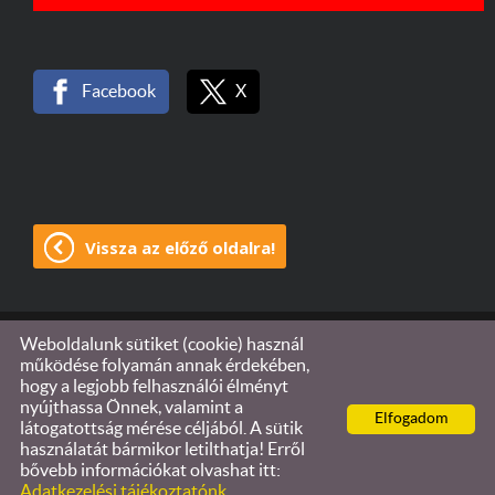
Facebook
X
Vissza az előző oldalra!
Weboldalunk sütiket (cookie) használ
© 2026 - Győrvári Optika Sárvár
működése folyamán annak érdekében,
hogy a legjobb felhasználói élményt
Oldal információk
l
Adatkezelési tájékoztató
l
nyújthassa Önnek, valamint a
Elfogadom
Impresszum
látogatottság mérése céljából. A sütik
használatát bármikor letilthatja! Erről
bővebb információkat olvashat itt:
Adatkezelési tájékoztatónk