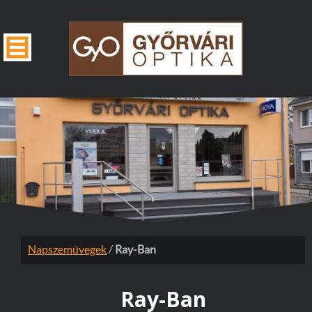
Napszemüvegek
/
Ray-Ban
Ray-Ban