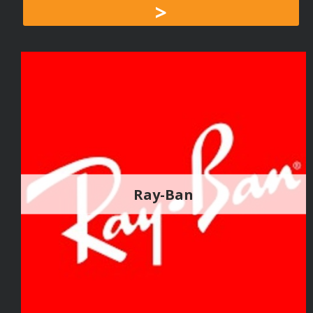
>
Ray-Ban