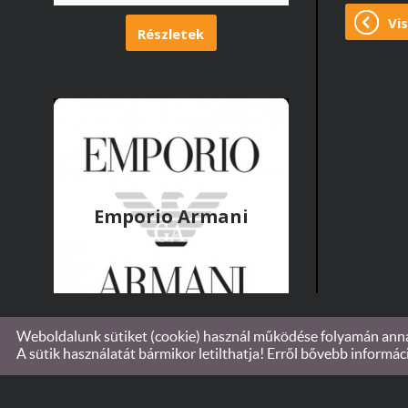
Vis
Részletek
Emporio Armani
Weboldalunk sütiket (cookie) használ működése folyamán annak
© 2026 - Győrvári Optika Sárvár
A sütik használatát bármikor letilthatja! Erről bővebb informác
Részletek
KERESÉS AZ OLDAL TARTALMÁBAN