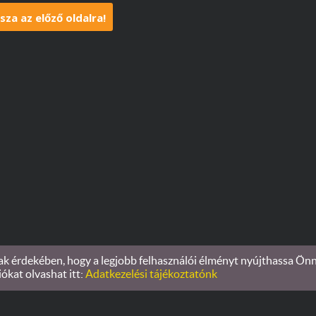
sza az előző oldalra!
 érdekében, hogy a legjobb felhasználói élményt nyújthassa Önnek
Oldal információk
l
Adatkezelési tájékoztató
l
Impresszum
iókat olvashat itt:
Adatkezelési tájékoztatónk