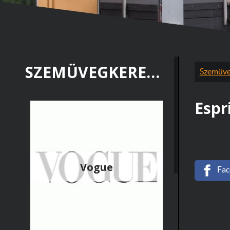
SZEMÜVEGKERETEK
Szemüve
Espr
Vogue
Fac