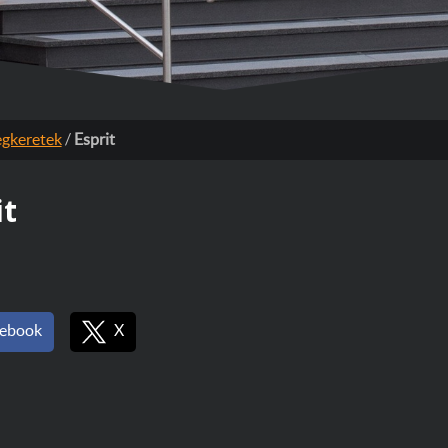
gkeretek
/
Esprit
it
ebook
X